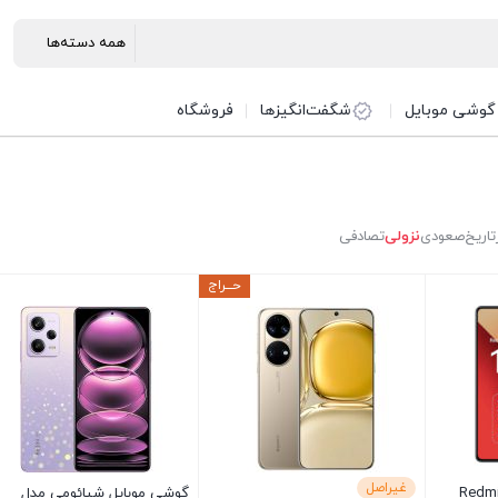
گوشی موبایل
شگفت‌انگیزها
فروشگاه
تاریخ
صعودی
نزولی
تصادفی
حـــراج
غیراصل
شی موبایل شیائومی Redmi
گوشی موبایل شیائومی مدل