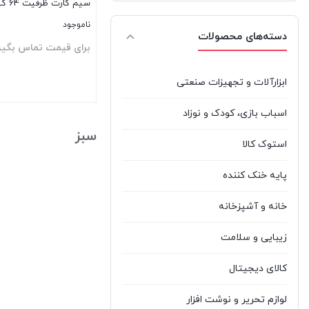
سیم‌ کارت ظرفیت 64 گیگابایت
ناموجود
ال جی
%d8%a7%d9%84
دسته‌های محصولات
3
برای قیمت تماس بگیر
%d8%ac%db%8c Lg
LG
ایسر ACER
Acer
0
ابزارآلات و تجهیزات صنعتی
ایسوس ASUS
Asus
3
اسباب بازی، کودک و نوزاد
بستن
سبز
بایو آکوا BIOAQUA
Bioaqua
0
استوک کالا
پاناسونیک
پایه خنک کننده
Panasonic
1
Panasonic
خانه و آشپزخانه
تندا
%d8%aa%d9%86%d8%af%d8%a7
1
زیبایی و سلامت
Tenda
TENDA
کالای دیجیتال
توشیبا TOSHIBA
Toshiba
0
لوازم تحریر و نوشت افزار
%d8%ac%db%8c