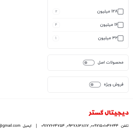
128 میلیون
2
16 میلیون
4
32 میلیون
1
محصولات اصل
فروش ویژه
تلفن
00971501046244
,
09378138117
,
09177624754
ایمیل
fo@gmail.com