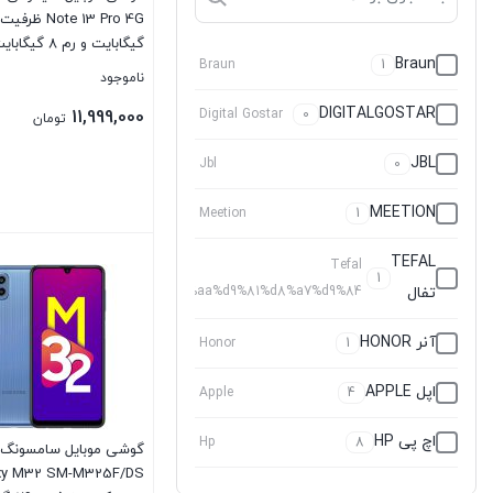
گیگابایت و رم 8 گیگابایت
Braun
Braun
1
ناموجود
DIGITALGOSTAR
11,999,000
Digital Gostar
0
تومان
JBL
Jbl
0
MEETION
Meetion
1
بستن
TEFAL
Tefal
1
تفال
%d8%aa%d9%81%d8%a7%d9%84
آنر HONOR
Honor
1
اپل APPLE
Apple
4
اچ پی HP
Hp
8
گوشی موبایل سامسونگ 
اکتیو ACTIVE
Active
0