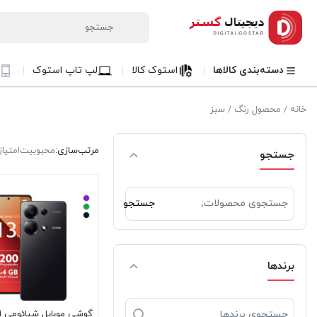
دسته‌بندی کالاها
استوک کالا
لپ تاپ استوک
خانه
/ محصول رنگ / سبز
مرتب‌سازی:
محبوبیت
امتیاز
جستجو
جستجو
جستجو
برای:
برندها
گو