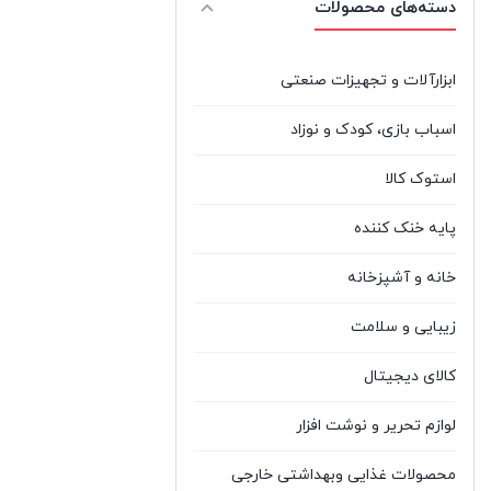
دسته‌های محصولات
3
%d8%ac%db%8c Lg
LG
ایسر ACER
Acer
0
ابزارآلات و تجهیزات صنعتی
ایسوس ASUS
Asus
3
اسباب بازی، کودک و نوزاد
بایو آکوا BIOAQUA
Bioaqua
0
استوک کالا
پاناسونیک
پایه خنک کننده
Panasonic
1
Panasonic
خانه و آشپزخانه
تندا
%d8%aa%d9%86%d8%af%d8%a7
1
زیبایی و سلامت
Tenda
TENDA
کالای دیجیتال
توشیبا TOSHIBA
Toshiba
0
لوازم تحریر و نوشت افزار
%d8%ac%db%8c
جی بی
%d8%a8%db%8c
1
ال JBL
محصولات غذایی وبهداشتی خارجی
%d8%a7%d9%84 Jbl