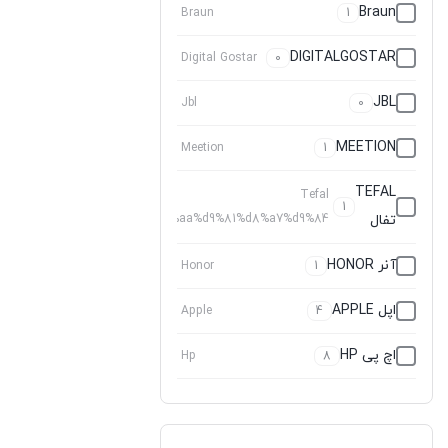
Braun
Braun
1
DIGITALGOSTAR
Digital Gostar
0
JBL
Jbl
0
MEETION
Meetion
1
TEFAL
Tefal
1
تفال
%d8%aa%d9%81%d8%a7%d9%84
آنر HONOR
Honor
1
اپل APPLE
Apple
4
اچ پی HP
Hp
8
اکتیو ACTIVE
Active
0
ال جی
%d8%a7%d9%84