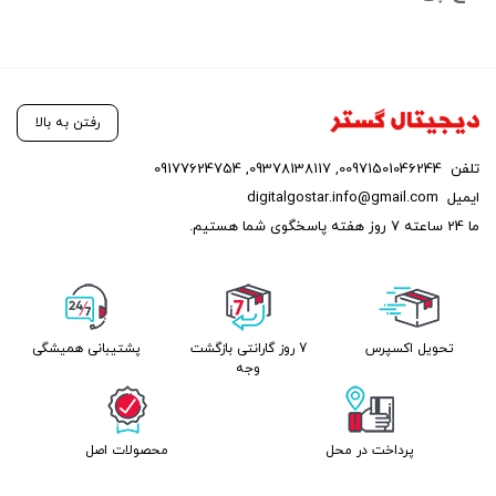
رفتن به بالا
تلفن
00971501046244
,
09378138117
,
09177624754
ایمیل
digitalgostar.info@gmail.com
ما 24 ساعته 7 روز هفته پاسخگوی شما هستیم.
تحویل اکسپرس
7 روز گارانتی بازگشت
پشتیبانی همیشگی
وجه
پرداخت در محل
محصولات اصل