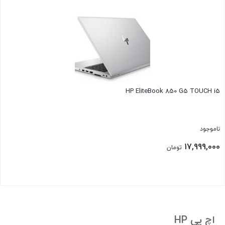
HP EliteBook 850 G5 TOUCH i5
ناموجود
17,999,000
تومان
بستن
اچ پی HP