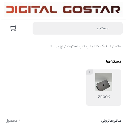
خانه
/
استوک کالا
/
لپ تاپ استوک
/ اچ پی HP
دسته‌ها
0
ZBOOK
صافی‌ها
نزولی
2 محصول