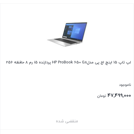
لپ تاپ 15 اینچ اچ پی مدلHP ProBook 650 G8 پردازنده i5 رم 8 حافظه 256
ناموجود
47,499,000
تومان
منقضی شده
بستن