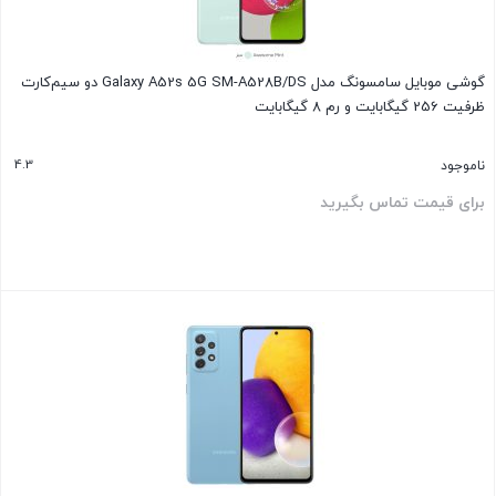
گوشی موبایل سامسونگ مدل Galaxy A52s 5G SM-A528B/DS دو سیم‌کارت
ظرفیت 256 گیگابایت و رم 8 گیگابایت
4.3
ناموجود
برای قیمت تماس بگیرید
بستن