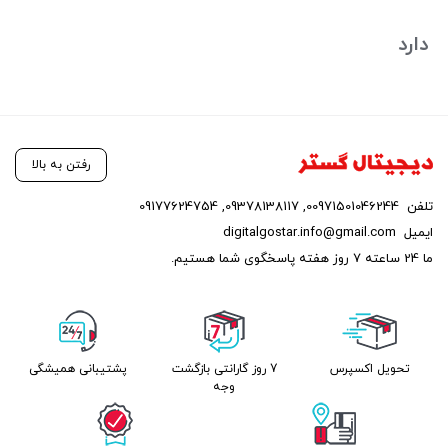
دارد
رفتن به بالا
تلفن
00971501046244
,
09378138117
,
09177624754
ایمیل
digitalgostar.info@gmail.com
ما 24 ساعته 7 روز هفته پاسخگوی شما هستیم.
تحویل اکسپرس
7 روز گارانتی بازگشت
پشتیبانی همیشگی
وجه