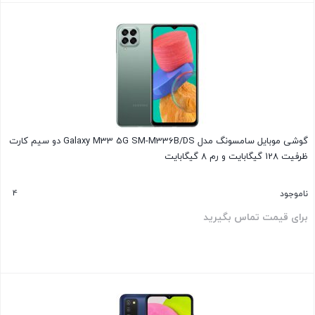
بستن
گوشی موبایل سامسونگ مدل Galaxy M33 5G SM-M336B/DS دو سیم‌ کارت
ظرفیت 128 گیگابایت و رم 8 گیگابایت
4
ناموجود
برای قیمت تماس بگیرید
بستن