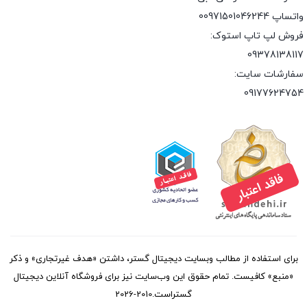
واتساپ 00971501046244
فروش لپ تاپ استوک:
09378138117
سفارشات سایت:
09177624754
برای استفاده از مطالب وبسایت دیجیتال گستر، داشتن «هدف غیرتجاری» و ذکر
«منبع» کافیست. تمام حقوق اين وب‌سايت نیز برای فروشگاه آنلاین دیجیتال
گستراست.2010-2026