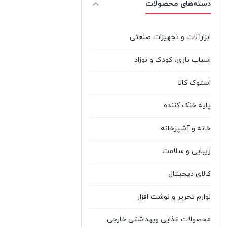
دسته‌های محصولات
3
%d8%ac%db%8c Lg
LG
ایسر ACER
Acer
0
ابزارآلات و تجهیزات صنعتی
ایسوس ASUS
Asus
3
اسباب بازی، کودک و نوزاد
بایو آکوا BIOAQUA
Bioaqua
0
استوک کالا
پاناسونیک
پایه خنک کننده
Panasonic
1
Panasonic
خانه و آشپزخانه
تندا
%d8%aa%d9%86%d8%af%d8%a7
1
زیبایی و سلامت
Tenda
TENDA
کالای دیجیتال
توشیبا TOSHIBA
Toshiba
0
لوازم تحریر و نوشت افزار
%d8%ac%db%8c
جی بی
%d8%a8%db%8c
1
ال JBL
محصولات غذایی وبهداشتی خارجی
%d8%a7%d9%84 Jbl