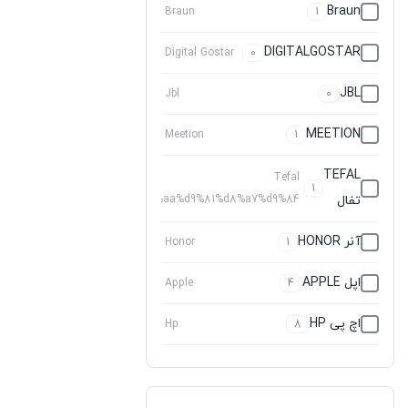
Braun
Braun
1
DIGITALGOSTAR
Digital Gostar
0
JBL
Jbl
0
MEETION
Meetion
1
TEFAL
Tefal
1
تفال
%d8%aa%d9%81%d8%a7%d9%84
آنر HONOR
Honor
1
اپل APPLE
Apple
4
اچ پی HP
Hp
8
اکتیو ACTIVE
Active
0
ال جی
%d8%a7%d9%84