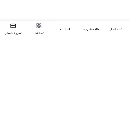
صفحه اصلی
علاقه‌مندی‌ها
اعلانات
دسته‌ها
تسویه حساب
رفتن به بالا
تلفن
00971501046244
,
09378138117
,
09177624754
ایمیل
digitalgostar.info@gmail.com
ما 24 ساعته 7 روز هفته پاسخگوی شما هستیم.