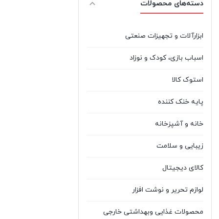
دسته‌های محصولات
3
%d8%ac%db%8c Lg
LG
ایسر ACER
Acer
0
ابزارآلات و تجهیزات صنعتی
ایسوس ASUS
Asus
3
اسباب بازی، کودک و نوزاد
بایو آکوا BIOAQUA
Bioaqua
0
استوک کالا
پاناسونیک
پایه خنک کننده
Panasonic
1
Panasonic
خانه و آشپزخانه
تندا
%d8%aa%d9%86%d8%af%d8%a7
1
زیبایی و سلامت
Tenda
TENDA
کالای دیجیتال
توشیبا TOSHIBA
Toshiba
0
لوازم تحریر و نوشت افزار
%d8%ac%db%8c
جی بی
%d8%a8%db%8c
1
ال JBL
محصولات غذایی وبهداشتی خارجی
%d8%a7%d9%84 Jbl