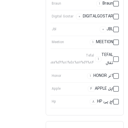
Braun
Braun
1
DIGITALGOSTAR
Digital Gostar
0
JBL
Jbl
0
MEETION
Meetion
1
TEFAL
Tefal
1
تفال
%d8%aa%d9%81%d8%a7%d9%84
آنر HONOR
Honor
1
اپل APPLE
Apple
4
اچ پی HP
Hp
8
اکتیو ACTIVE
Active
0
ال جی
%d8%a7%d9%84