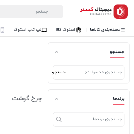
دسته‌بندی کالاها
استوک کالا
لپ تاپ استوک
جستجو
جستجو
جستجو
برای:
چرخ گوشت
برندها