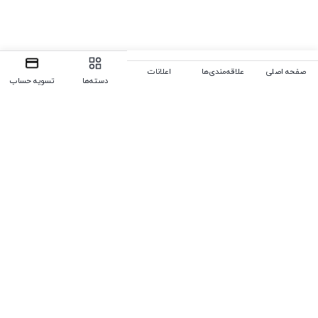
صفحه اصلی
علاقه‌مندی‌ها
اعلانات
دسته‌ها
تسویه حساب
رفتن به بالا
تلفن
00971501046244
,
09378138117
,
09177624754
ایمیل
digitalgostar.info@gmail.com
ما 24 ساعته 7 روز هفته پاسخگوی شما هستیم.