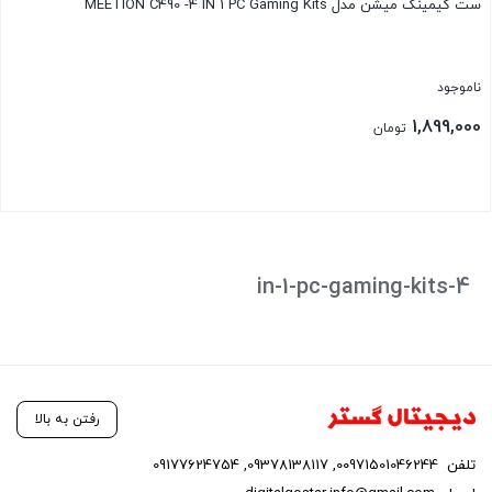
ست گیمینگ میشن مدل MEETION C490 -4 IN 1 PC Gaming Kits
ناموجود
1,899,000
تومان
بستن
4-in-1-pc-gaming-kits
رفتن به بالا
تلفن
00971501046244
,
09378138117
,
09177624754