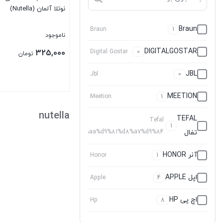
نوتلا آلمان (Nutella)
Braun
Braun
1
ناموجود
DIGITALGOSTAR
325,000
Digital Gostar
0
تومان
JBL
Jbl
0
MEETION
Meetion
1
بستن
nutella
TEFAL
Tefal
1
تفال
%d8%aa%d9%81%d8%a7%d9%84
آنر HONOR
Honor
1
اپل APPLE
Apple
4
اچ پی HP
Hp
8
اکتیو ACTIVE
Active
0