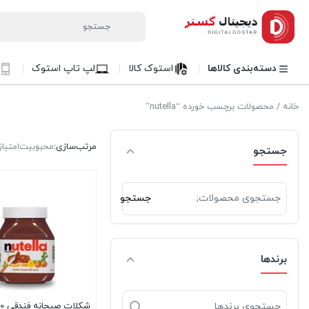
دسته‌بندی کالاها
استوک کالا
لپ تاپ استوک
خانه
/ محصولات برچسب خورده “nutella”
مرتب‌سازی:
محبوبیت
امتیاز
جستجو
جستجو
جستجو
برای:
برندها