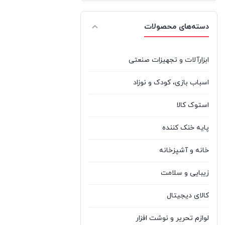
ال جی
%d8%a7%d9%84
دسته‌های محصولات
3
%d8%ac%db%8c Lg
LG
ایسر ACER
Acer
0
ابزارآلات و تجهیزات صنعتی
ایسوس ASUS
Asus
3
اسباب بازی، کودک و نوزاد
بایو آکوا BIOAQUA
Bioaqua
0
استوک کالا
پاناسونیک
پایه خنک کننده
Panasonic
1
Panasonic
خانه و آشپزخانه
تندا
%d8%aa%d9%86%d8%af%d8%a7
1
زیبایی و سلامت
Tenda
TENDA
کالای دیجیتال
توشیبا TOSHIBA
Toshiba
0
لوازم تحریر و نوشت افزار
%d8%ac%db%8c