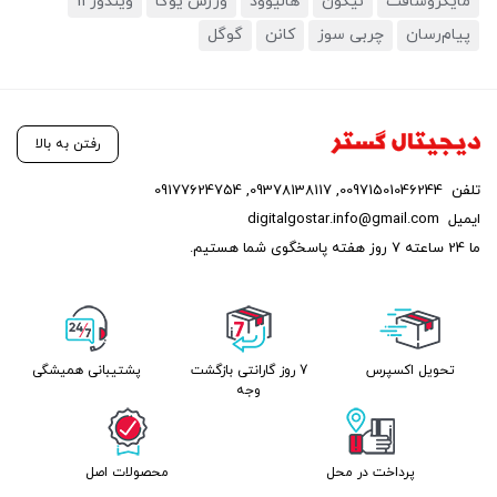
مایکروسافت
نیکون
هالیوود
ورزش یوگا
ویندوز 11
پیام‌رسان
چربی سوز
کانن
گوگل
رفتن به بالا
تلفن
00971501046244
,
09378138117
,
09177624754
ایمیل
digitalgostar.info@gmail.com
ما 24 ساعته 7 روز هفته پاسخگوی شما هستیم.
تحویل اکسپرس
7 روز گارانتی بازگشت
پشتیبانی همیشگی
وجه
پرداخت در محل
محصولات اصل