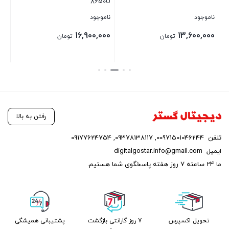
8650U
ناموجود
ناموجود
نام
00
16,900,000
13,600,000
تومان
تومان
بستن
بستن
بست
رفتن به بالا
تلفن
00971501046244
,
09378138117
,
09177624754
ایمیل
digitalgostar.info@gmail.com
ما 24 ساعته 7 روز هفته پاسخگوی شما هستیم.
تحویل اکسپرس
7 روز گارانتی بازگشت
پشتیبانی همیشگی