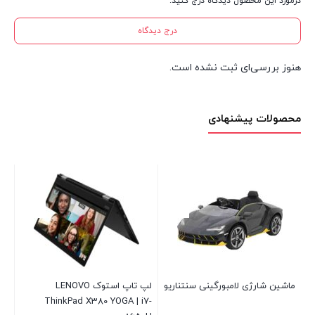
درمورد این محصول دیدگاه درج کنید.
درج دیدگاه
هنوز بررسی‌ای ثبت نشده است.
محصولات پیشنهادی
ماشین شارژی لامبورگینی سنتناریو
لپ تاپ استوک LENOVO
اتو
70
ThinkPad X380 YOGA | i7-