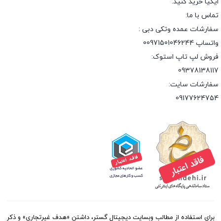
ایکیا خرید کنید.
تماس با ما:
سفارشات عمده وتکی دبی :
واتساپ 00971501046244
فروش لپ تاپ استوک:
09378138117
سفارشات سایت:
09177624754
برای استفاده از مطالب وبسایت دیجیتال گستر، داشتن «هدف غیرتجاری» و ذکر