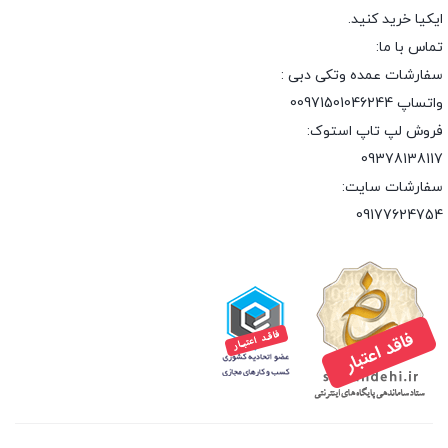
ایکیا خرید کنید.
تماس با ما:
سفارشات عمده وتکی دبی :
واتساپ 00971501046244
فروش لپ تاپ استوک:
09378138117
سفارشات سایت:
09177624754