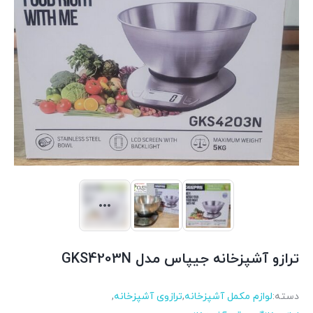
ترازو آشپزخانه جیپاس مدل GKS4203N
دسته:
لوازم مکمل آشپزخانه
,
ترازوی آشپزخانه
,