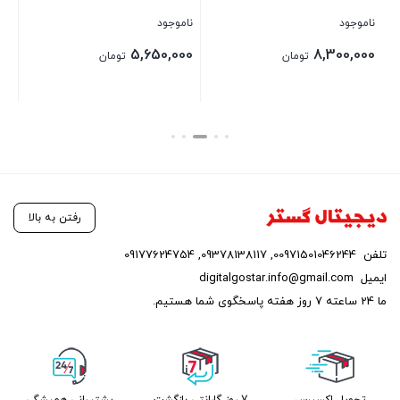
رم 8 گیگابایت
ناموجود
ناموجود
برای قیمت تماس بگیرید
89,499,000
تومان
بستن
بستن
رفتن به بالا
تلفن
00971501046244
,
09378138117
,
09177624754
ایمیل
digitalgostar.info@gmail.com
ما 24 ساعته 7 روز هفته پاسخگوی شما هستیم.