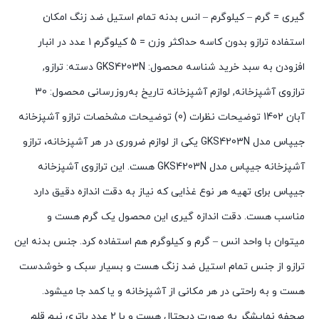
گیری = گرم – کیلوگرم – انس بدنه تمام استیل ضد زنگ امکان
استفاده ترازو بدون کاسه حداکثر وزن = 5 کیلوگرم 1 عدد در انبار
افزودن به سبد خرید شناسه محصول: GKS4203N دسته: ترازو,
ترازوی آشپزخانه, لوازم آشپزخانه تاریخ به‌روزرسانی محصول: 30
آبان 1402 توضیحات نظرات (0) توضیحات مشخصات ترازو آشپزخانه
جیپاس مدل GKS4203N یکی از لوازم ضروری در هر آشپزخانه، ترازو
آشپزخانه جیپاس مدل GKS4203N هست. این ترازوی آشپزخانه
جیپاس برای تهیه هر نوع غذایی که نیاز به دقت اندازه دقیق دارد
مناسب هست. دقت اندازه گیری این محصول یک گرم هست و
میتوان با واحد انس – گرم و کیلوگرم هم استفاده کرد. جنس بدنه این
ترازو از جنس تمام استیل ضد زنگ هست و بسیار سبک و خوشدست
هست و به راحتی در هر مکانی از آشپزخانه و یا کمد جا میشود.
صحفه نمایشگر به صورت دیجتال هست و با 2 عدد باتری نیم قلم