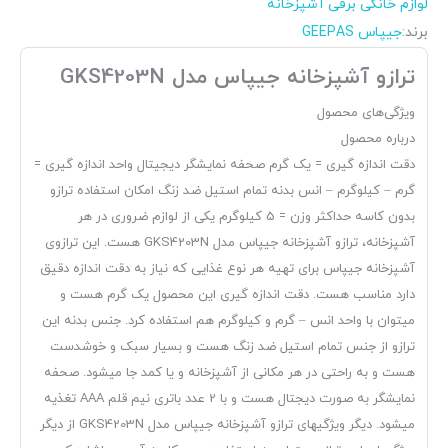
لوازم خانگی برقی آشپزخانه
برند:
جیپاس GEEPAS
ترازو آشپزخانه جیپاس مدل GKS4203N
ویژگی‌های محصول
درباره محصول
دقت اندازه گیری = یک گرم صحفه نمایشگر دیجیتال واحد اندازه گیری =
گرم – کیلوگرم – انس بدنه تمام استیل ضد زنگ امکان استفاده ترازو
بدون کاسه حداکثر وزن = 5 کیلوگرم یکی از لوازم ضروری در هر
آشپزخانه، ترازو آشپزخانه جیپاس مدل GKS4203N هست. این ترازوی
آشپزخانه جیپاس برای تهیه هر نوع غذایی که نیاز به دقت اندازه دقیق
دارد مناسب هست. دقت اندازه گیری این محصول یک گرم هست و
میتوان با واحد انس – گرم و کیلوگرم هم استفاده کرد. جنس بدنه این
ترازو از جنس تمام استیل ضد زنگ هست و بسیار سبک و خوشدست
هست و به راحتی در هر مکانی از آشپزخانه و یا کمد جا میشود. صحفه
نمایشگر به صورت دیجتال هست و با 2 عدد باتری نیم قلم AAA تغذیه
میشود. دیگر ویژگیهای ترازو آشپزخانه جیپاس مدل GKS4203N از دیگر