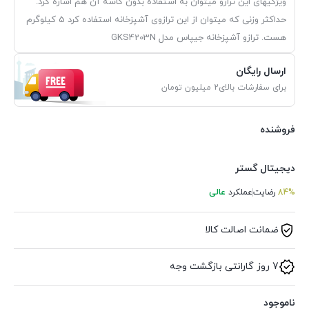
ویژگیهای این ترازو میتوان به استفاده بدون کاسه آن هم اشاره کرد.
حداکثر وزنی که میتوان از این ترازوی آشپزخانه استفاده کرد 5 کیلوگرم
هست. ترازو آشپزخانه جیپاس مدل GKS4203N
ارسال رایگان
برای سفارشات بالای2 میلیون تومان
فروشنده
دیجیتال گستر
84%
رضایت
عملکرد
عالی
ضمانت اصالت کالا
7 روز گارانتی بازگشت وجه
ناموجود