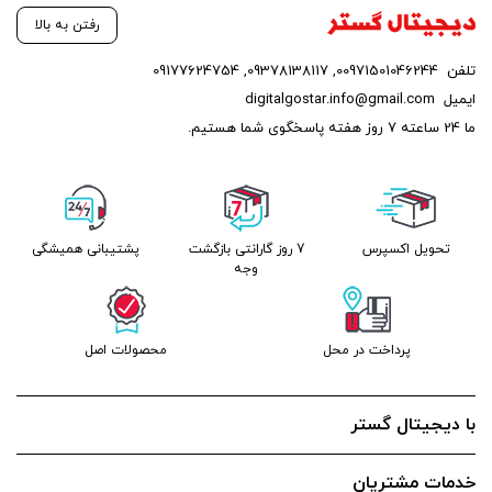
رفتن به بالا
تلفن
00971501046244
,
09378138117
,
09177624754
ایمیل
digitalgostar.info@gmail.com
ما 24 ساعته 7 روز هفته پاسخگوی شما هستیم.
تحویل اکسپرس
7 روز گارانتی بازگشت
پشتیبانی همیشگی
وجه
پرداخت در محل
محصولات اصل
با دیجیتال گستر
خدمات مشتریان